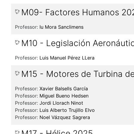
M09- Factores Humanos 20
Professor:
Iu Mora Sanclimens
M10 - Legislación Aeronáuti
Professor:
Luis Manuel Pérez LLera
M15 - Motores de Turbina d
Professor:
Xavier Balsells García
Professor:
Miguel Bueno Hedsen
Professor:
Jordi Llorach Ninot
Professor:
Luis Alberto Trujillo Elvo
Professor:
Noel Vázquez Sagrera
M17 - Hélice 2025