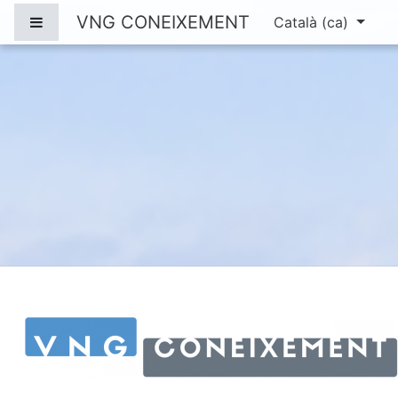
Ves al contingut principal
VNG CONEIXEMENT
Panell lateral
Català ‎(ca)‎