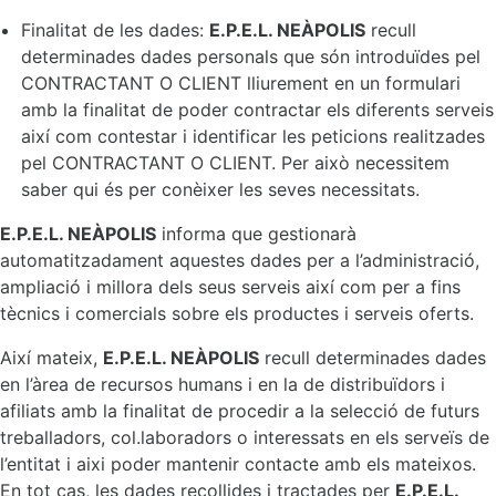
Finalitat de les dades:
E.P.E.L. NEÀPOLIS
recull
determinades dades personals que són introduïdes pel
CONTRACTANT O CLIENT lliurement en un formulari
amb la finalitat de poder contractar els diferents serveis
així com contestar i identificar les peticions realitzades
pel CONTRACTANT O CLIENT. Per això necessitem
saber qui és per conèixer les seves necessitats.
E.P.E.L. NEÀPOLIS
informa que gestionarà
automatitzadament aquestes dades per a l’administració,
ampliació i millora dels seus serveis així com per a fins
tècnics i comercials sobre els productes i serveis oferts.
Així mateix,
E.P.E.L. NEÀPOLIS
recull determinades dades
en l’àrea de recursos humans i en la de distribuïdors i
afiliats amb la finalitat de procedir a la selecció de futurs
treballadors, col.laboradors o interessats en els serveïs de
l’entitat i aixi poder mantenir contacte amb els mateixos.
En tot cas, les dades recollides i tractades per
E.P.E.L.