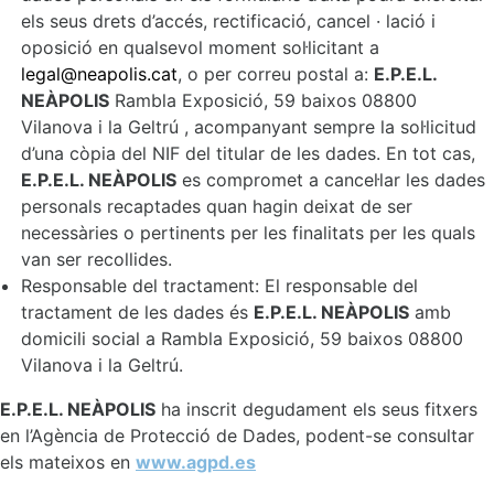
els seus drets d’accés, rectificació, cancel · lació i
oposició en qualsevol moment sol·licitant a
legal@neapolis.cat
, o per correu postal a:
E.P.E.L.
NEÀPOLIS
Rambla Exposició, 59 baixos 08800
Vilanova i la Geltrú , acompanyant sempre la sol·licitud
d’una còpia del NIF del titular de les dades. En tot cas,
E.P.E.L. NEÀPOLIS
es compromet a cancel·lar les dades
personals recaptades quan hagin deixat de ser
necessàries o pertinents per les finalitats per les quals
van ser recollides.
Responsable del tractament: El responsable del
tractament de les dades és
E.P.E.L. NEÀPOLIS
amb
domicili social a Rambla Exposició, 59 baixos 08800
Vilanova i la Geltrú.
E.P.E.L. NEÀPOLIS
ha inscrit degudament els seus fitxers
en l’Agència de Protecció de Dades, podent-se consultar
els mateixos en
www.agpd.es