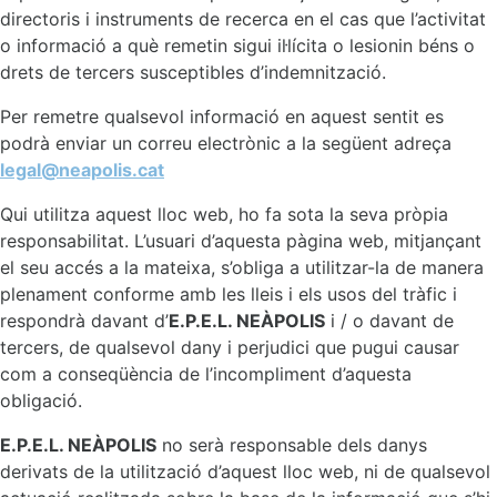
directoris i instruments de recerca en el cas que l’activitat
o informació a què remetin sigui il·lícita o lesionin béns o
drets de tercers susceptibles d’indemnització.
Per remetre qualsevol informació en aquest sentit es
podrà enviar un correu electrònic a la següent adreça
legal@neapolis.cat
Qui utilitza aquest lloc web, ho fa sota la seva pròpia
responsabilitat. L’usuari d’aquesta pàgina web, mitjançant
el seu accés a la mateixa, s’obliga a utilitzar-la de manera
plenament conforme amb les lleis i els usos del tràfic i
respondrà davant d’
E.P.E.L. NEÀPOLIS
i / o davant de
tercers, de qualsevol dany i perjudici que pugui causar
com a conseqüència de l’incompliment d’aquesta
obligació.
E.P.E.L. NEÀPOLIS
no serà responsable dels danys
derivats de la utilització d’aquest lloc web, ni de qualsevol