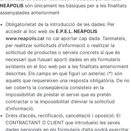
NEÀPOLIS
són únicament les bàsiques per a les finalitats
assenyalades anteriorment
Obligatorietat de la introducció de les dades: Per
accedir al lloc web de
E.P.E.L. NEÀPOLIS
www.neapolis.cat
no cal aportar cap dada. Tanmateix,
per realitzar sol·licituds d’informació o realitzar la
sol·licitud de productes o serveis concrets sí que és
necessari que l’usuari aporti dades en els formularis
existents en el lloc web per a les finalitats anteriorment
descrites. Els camps en què figuri un asterisc (*) són
aquells que requereixen una resposta obligatòria. De no
ser coberts la conseqüència consisteix en la
impossibilitat de prestar el servei que es pretén
contractar o la impossibilitat d’enviar la sol·licitud
d’informació.
Drets d’accés, rectificació, cancel·lació i oposició: El
CONTRACTANT O CLIENT que introdueixi les seves
dades personals en els formularis d’alta podrà exercitar