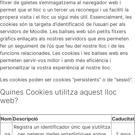
fitxer de galetes s’emmagatzema al navegador web i
permet que el lloc o un tercer us reconegui i us faciliti la
propera visita i el lloc us sigui més útil. Essencialment, les
cookies són la targeta d’identificació de l’usuari per als
servidors de Moodle. Les balises web són petits fitxers
gràfics enllaçats als nostres servidors que ens permeten
fer un seguiment de l’ús que feu del nostre lloc i de les
funcions relacionades. Les cookies i les balises web ens
permeten servir-vos millor i amb més eficiència i
personalitzar la vostra experiència al nostre lloc.
Les cookies poden ser cookies “persistents” o de “sessió”.
Quines Cookies utilitza aquest lloc
web?
Nom
Descripció
Caducitat
Registra un identificador únic que s’utilitza
_ga
per generar dades estadístiques sobre
2 anys